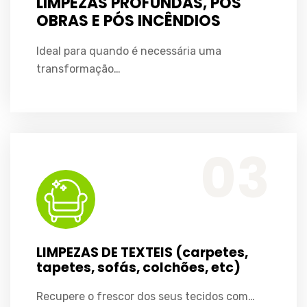
LIMPEZAS PROFUNDAS, PÓS
OBRAS E PÓS INCÊNDIOS
Ideal para quando é necessária uma
transformação…
LIMPEZAS DE TEXTEIS (carpetes, tapetes, sofás, colchões, etc)
Recupere o frescor dos seus tecidos com o nosso serviço especializado de Limpeza de Têxteis. De carpetes e tapetes a sofás e colchões...
03
LIMPEZAS DE TEXTEIS (carpetes,
tapetes, sofás, colchões, etc)
Recupere o frescor dos seus tecidos com…