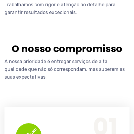
Trabalhamos com rigor e atenção ao detalhe para
garantir resultados excecionais.
O nosso compromisso
A nossa prioridade é entregar serviços de alta
qualidade que não só correspondam, mas superem as
suas expectativas.
LIMPEZAS DE MANUTENÇÃO DOMÉSTICA
O nosso serviço de Limpezas de Manutenção Doméstica é ideal para manter a sua casa limpa e organizada, sem preocupações...
01